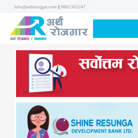
info@artharojgar.com
||
9802365247