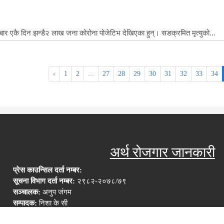
ार एकै दिन झन्डै२ लाख जना कोरोना पोजेटिभ देखिएका हुन्। सङक्रमित मृत्युको...
‹
1
2
...
27
28
29
30
31
32
33
34
अर्थ रोजगार जानकारी
प्रेस काउन्सिल दर्ता नम्बर:
सूचना विभाग दर्ता नम्बर:
२९८२-२०७८/७९
सञ्चालक:
अनुप जंगम
सम्पादक:
निशा के सी
सम्पर्क