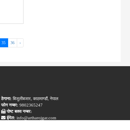
35
36
›
ठेगाना:
बिजुलीबजार, काठमाण्डौं, नेपाल
फोन नम्बर:
9802365247
पोष्ट बक्स नम्बर:
ईमेल:
info@artharojgar.com