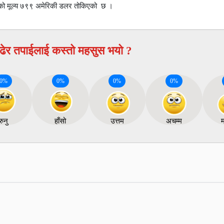
को मूल्य ७९९ अमेरिकी डलर तोकिएको छ ।
ढेर तपाईलाई कस्तो महसुस भयो ?
0
%
0
%
0
%
0
%
रुनु
हाँसो
उत्तम
अचम्म
म