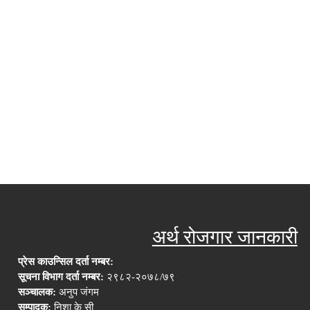
अर्थ रोजगार जानकारी
प्रेस काउन्सिल दर्ता नम्बर:
सूचना विभाग दर्ता नम्बर:
२९८२-२०७८/७९
सञ्चालक:
अनुप जंगम
सम्पादक:
निशा के सी