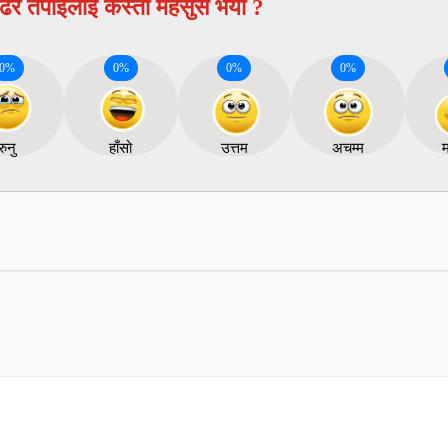
ढेर तपाईलाई कस्तो महसुस भयो ?
0
%
0
%
0
%
0
%
रुनु
हाँसो
उत्तम
अचम्म
म