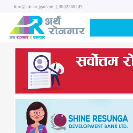
info@artharojgar.com
||
9802365247