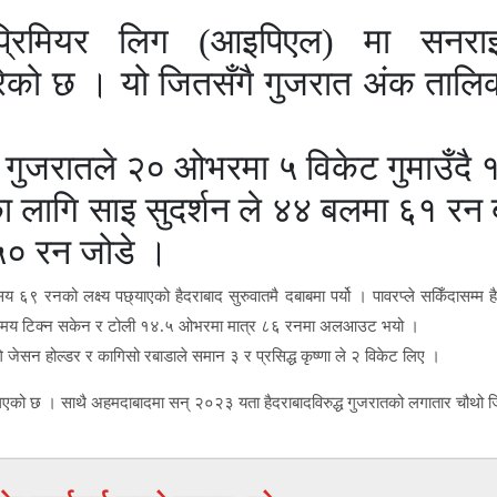
प्रिमियर लिग (आइपिएल) मा सनराइ
रेको छ । यो जितसँगै गुजरात अंक तालि
ो गुजरातले २० ओभरमा ५ विकेट गुमाउँदै
 लागि साइ सुदर्शन ले ४४ बलमा ६१ रन 
५० रन जोडे ।
६९ रनको लक्ष्य पछ्याएको हैदराबाद सुरुवातमै दबाबमा पर्यो । पावरप्ले सकिँदासम्म ह
मो समय टिक्न सकेन र टोली १४.५ ओभरमा मात्र ८६ रनमा अलआउट भयो ।
जेसन होल्डर र कागिसो रबाडाले समान ३ र प्रसिद्ध कृष्णा ले २ विकेट लिए ।
्लिएको छ । साथै अहमदाबादमा सन् २०२३ यता हैदराबादविरुद्ध गुजरातको लगातार चौथो 