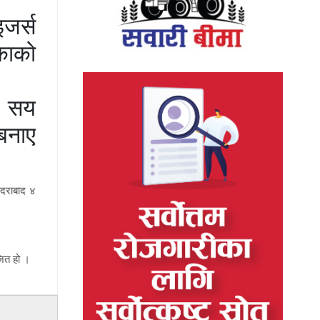
जर्स
काको
 १ सय
बनाए
ैदराबाद ४
जित हो ।