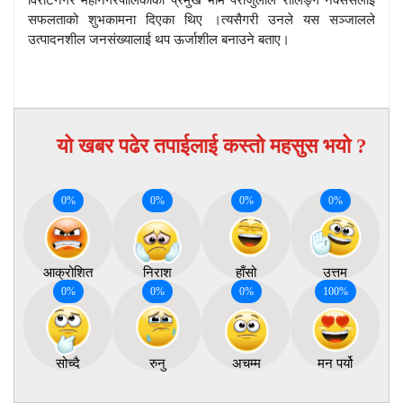
विराटनगर महानगरपालिकाका प्रमुख भीम पराजुलीले रोलिङ्ग नेक्ससलाई
सफलताको शुभकामना दिएका थिए ।त्यसैगरी उनले यस सञ्जालले
उत्पादनशील जनसंख्यालाई थप ऊर्जाशील बनाउने बताए।
यो खबर पढेर तपाईलाई कस्तो महसुस भयो ?
0
%
0
%
0
%
0
%
आक्रोशित
निराश
हाँसो
उत्तम
0
%
0
%
0
%
100
%
सोच्दै
रुनु
अचम्म
मन पर्यो