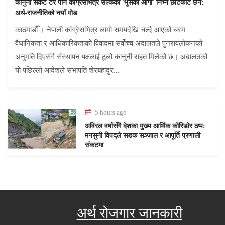
कानुनी संकट टरे पनि कांग्रेसभित्र सल्केको 'भुसको आगो' निभ्ने छाँटकाँट छैन:
अर्थ-राजनीतिको नयाँ मोड
काठमाडौँ । नेपाली कांग्रेसभित्र लामो समयदेखि चल्दै आएको चरम
वैधानिकता र आधिकारिकताको विवादमा सर्वोच्च अदालतले पुनरावलोकनको
अनुमति दिएसँगै संस्थापन पक्षलाई ठूलो कानुनी राहत मिलेको छ। अदालतको
यो पछिल्लो आदेशले सभापति शेरबहादुर...
5 hours ago
अविरल वर्षासँगै देशका मुख्य आर्थिक कोरिडोर ठप्प:
मनसुनी विपद्ले सडक सञ्जाल र आपूर्ति प्रणाली
संकटमा
अर्थ रोजगार जानकारी